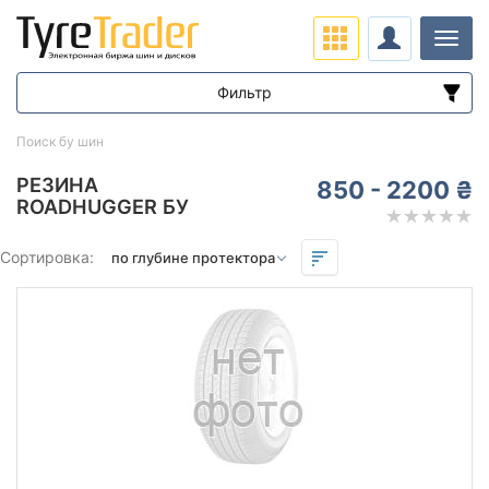
Нави
Фильтр
Диапазон цен
Поиск бу шин
от
до
РЕЗИНА
850 - 2200 ₴
ROADHUGGER БУ
Подбор по параметрам
Сортировка:
Сезон
Остаток протектора в мм.
от
до