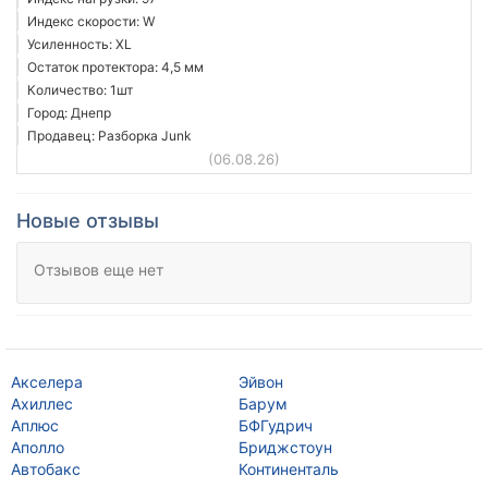
Индекс скорости: W
Усиленность: XL
Остаток протектора: 4,5 мм
Количество: 1шт
Город: Днепр
Продавец: Разборка Junk
(06.08.26)
Новые отзывы
Отзывов еще нет
Акселера
Эйвон
Ку
Ахиллес
Барум
Ко
Аплюс
БФГудрич
Да
Аполло
Бриджстоун
Де
Автобакс
Континенталь
Да