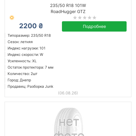
235/50 R18 101W
RoadHugger GTZ
RoadHugger
2200 ₴
Подробнее
Все бренды
Типоразмер: 235/50 R18
Сезон: летняя
Индекс нагрузки: 101
Индекс скорости: W
Усиленность: XL
Сбросить
Подобрать
Остаток протектора: 7 мм
Количество: 2шт
Город: Днепр
Продавец: Разборка Junk
(06.08.26)