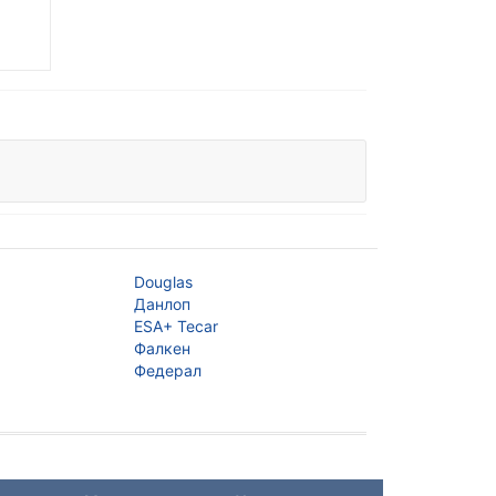
Douglas
Файермакс
Данлоп
Файерстоун
ESA+ Tecar
Фортуне
Фалкен
Фулда
Федерал
Дженерал Тайр