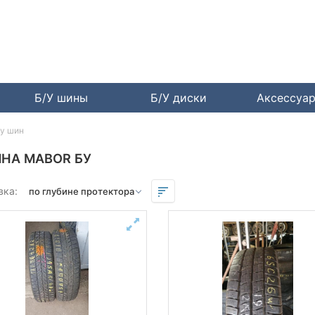
Б/У шины
Б/У диски
Аксессуа
бу шин
ИНА MABOR БУ
вка: