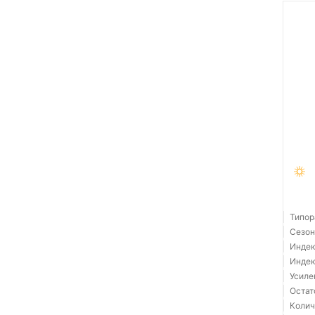
Типор
Сезон
Индек
Индек
Усиле
Остат
Колич