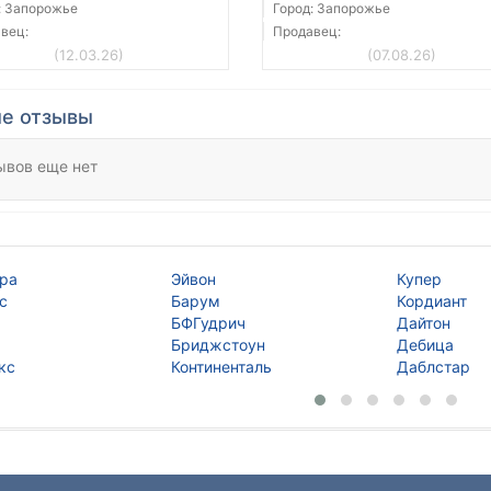
: Запорожье
Город: Запорожье
вец:
Продавец:
(12.03.26)
(07.08.26)
е отзывы
ывов еще нет
ра
Эйвон
Купер
с
Барум
Кордиант
БФГудрич
Дайтон
Бриджстоун
Дебица
кс
Континенталь
Даблстар