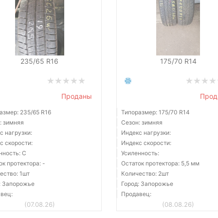
235/65 R16
175/70 R14
Проданы
Прод
азмер: 235/65 R16
Типоразмер: 175/70 R14
: зимняя
Сезон: зимняя
с нагрузки:
Индекс нагрузки:
с скорости:
Индекс скорости:
нность: C
Усиленность:
ок протектора: -
Остаток протектора: 5,5 мм
ество: 1шт
Количество: 2шт
: Запорожье
Город: Запорожье
вец:
Продавец:
(07.08.26)
(08.08.26)