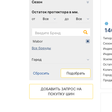
Сезон
Остаток протектора в мм.
от
до
14
Типор
Mabor
Сезон
Все бренды
Индек
Индек
Усиле
Остат
Колич
Сбросить
Подобрать
Город
Прода
ДОБАВИТЬ ЗАПРОС НА
ПОКУПКУ ШИН