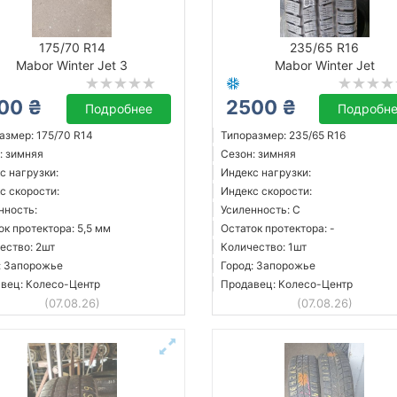
175/70 R14
235/65 R16
Mabor Winter Jet 3
Mabor Winter Jet
00 ₴
2500 ₴
Подробнее
Подробн
азмер: 175/70 R14
Типоразмер: 235/65 R16
: зимняя
Сезон: зимняя
с нагрузки:
Индекс нагрузки:
с скорости:
Индекс скорости:
нность:
Усиленность: C
ок протектора: 5,5 мм
Остаток протектора: -
ество: 2шт
Количество: 1шт
: Запорожье
Город: Запорожье
вец: Колесо-Центр
Продавец: Колесо-Центр
(07.08.26)
(07.08.26)