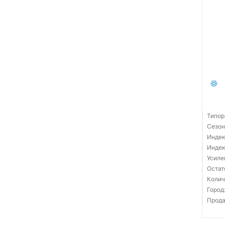
Типор
Сезон
Индек
Индек
Усиле
Остат
Колич
Город
Прода