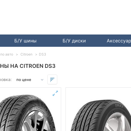
Б/У шины
Б/У диски
Аксессуа
по авто
Citroen
DS3
НЫ НА CITROEN DS3
ровка: