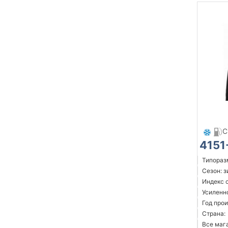
C
4151
Типоразм
Сезон: 
Индекс 
Усиленн
Год прои
Страна:
Все мага