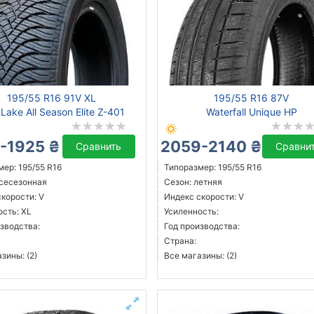
195/55 R16 91V XL
195/55 R16 87V
Lake All Season Elite Z-401
Waterfall Unique HP
-1925 ₴
2059-2140 ₴
Сравнить
Сравни
ер: 195/55 R16
Типоразмер: 195/55 R16
всесезонная
Сезон: летняя
корости: V
Индекс скорости: V
ость: XL
Усиленность:
зводства:
Год производства:
Страна:
зины: (2)
Все магазины: (2)