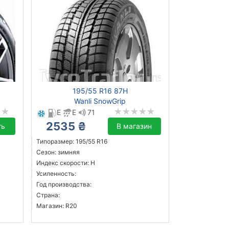
195/55 R16 87H
Wanli SnowGrip
E
E
71
2535 ₴
ть
В магазин
Типоразмер: 195/55 R16
Сезон: зимняя
Индекс скорости: H
Усиленность:
Год производства:
Страна:
Магазин: R20