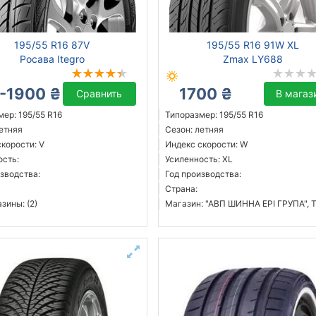
195/55 R16 87V
195/55 R16 91W XL
Росава Itegro
Zmax LY688
-1900 ₴
1700 ₴
Сравнить
В магаз
ер: 195/55 R16
Типоразмер: 195/55 R16
летняя
Сезон: летняя
корости: V
Индекс скорости: W
ость:
Усиленность: XL
зводства:
Год производства:
Страна:
зины: (2)
Магазин: "АВП ШИННА ЕРІ ГРУПА", 