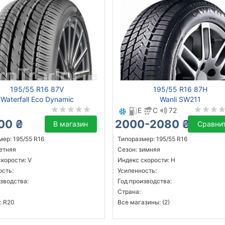
195/55 R16 87V
195/55 R16 87H
Waterfall Eco Dynamic
Wanli SW211
E
C
72
00 ₴
2000-2080 ₴
В магазин
Сравни
ер: 195/55 R16
Типоразмер: 195/55 R16
летняя
Сезон: зимняя
корости: V
Индекс скорости: H
ость:
Усиленность:
зводства:
Год производства:
Страна:
: R20
Все магазины: (2)