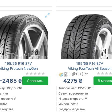
195/55 R16 87V
195/55 R16 87V
Viking Protech NewGen
Viking FourTech All Season
F
C
72
-2465 ₴
4275 ₴
Сравнить
В магаз
ер: 195/55 R16
Типоразмер: 195/55 R16
летняя
Сезон: всесезонная
корости: V
Индекс скорости: V
ость:
Усиленность:
зводства:
Год производства: