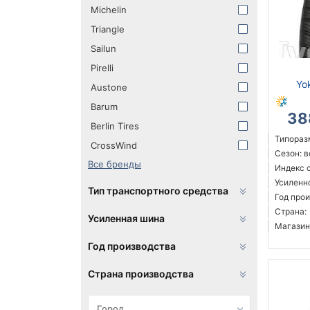
Michelin
Triangle
Sailun
Pirelli
Yo
Austone
Barum
38
Berlin Tires
Типоразм
CrossWind
Сезон: 
Все бренды
Индекс 
Усиленн
Тип транспортного средства
Год прои
Страна:
Усиленная шина
Магазин
Год производства
Страна производства