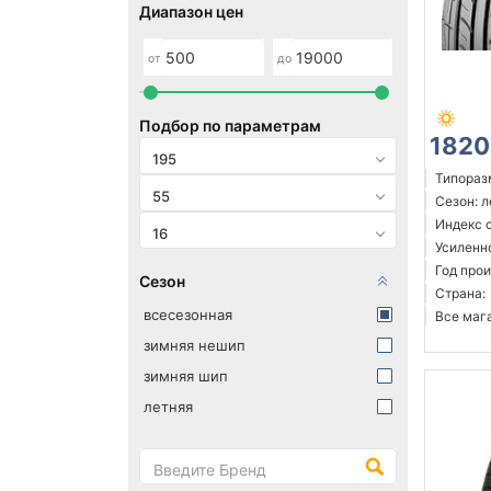
Диапазон цен
от
до
Подбор по параметрам
1820
195
Типоразм
55
Сезон: 
Индекс с
16
Усиленн
Год прои
Сезон
Страна:
всесезонная
Все мага
зимняя нешип
зимняя шип
летняя