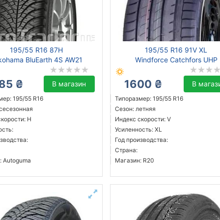
195/55 R16 87H
195/55 R16 91V XL
kohama BluEarth 4S AW21
Windforce Catchfors UHP
85 ₴
1600 ₴
В магазин
В магаз
ер: 195/55 R16
Типоразмер: 195/55 R16
всесезонная
Сезон: летняя
скорости: H
Индекс скорости: V
ость:
Усиленность: XL
зводства:
Год производства:
Страна:
: Autoguma
Магазин: R20