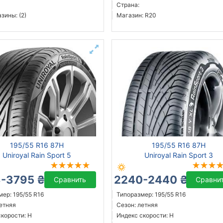
Страна:
зины: (2)
Магазин: R20
195/55 R16 87H
195/55 R16 87H
Uniroyal Rain Sport 5
Uniroyal Rain Sport 3
-3795 ₴
2240-2440 ₴
Сравнить
Сравни
ер: 195/55 R16
Типоразмер: 195/55 R16
летняя
Сезон: летняя
скорости: H
Индекс скорости: H