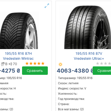
195/55 R16 87H
195/55 R16 87V
Vredestein Wintrac
Vredestein Ultrac+
B
70
-4275 ₴
4063-4380 ₴
Сравнить
Сравни
ер: 195/55 R16
Типоразмер: 195/55 R16
зимняя
Сезон: летняя
скорости: H
Индекс скорости: V
ость:
Усиленность:
зводства:
Год производства:
Страна:
зины: (2)
Все магазины: (2)