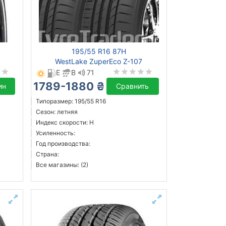
195/55 R16 87H
WestLake ZuperEco Z-107
E
B
71
1789-1880 ₴
ин
Сравнить
Типоразмер: 195/55 R16
Сезон: летняя
Индекс скорости: H
Усиленность:
Год производства:
Страна:
Все магазины: (2)