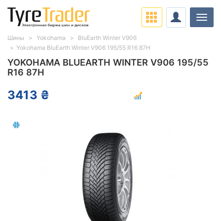
Нави
Шины
Yokohama
BluEarth Winter V906
Yokohama BluEarth Winter V906 195/55 R16 87H
YOKOHAMA BLUEARTH WINTER V906 195/55
R16 87H
3413 ₴