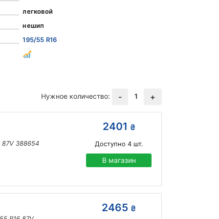
легковой
нешип
195/55 R16
Нужное количество:
1
-
+
2401
₴
6 87V 388654
Доступно
4
шт.
В магазин
2465
₴
55 R16 87V