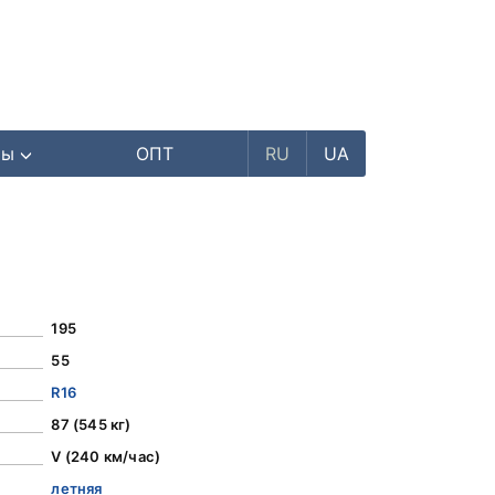
ры
ОПТ
RU
UA
195
55
R16
87 (545 кг)
V (240 км/час)
летняя