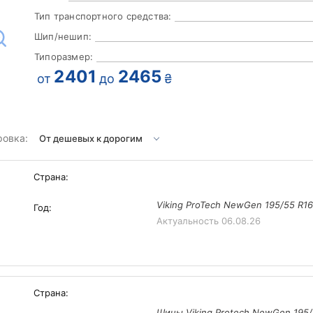
Тип транспортного средства:
Шип/нешип:
Типоразмер:
2401
2465
от
до
₴
ровка:
Страна:
Viking ProTech NewGen 195/55 R1
Год:
Актуальность
06.08.26
Страна:
Шины Viking Protech NewGen 195/