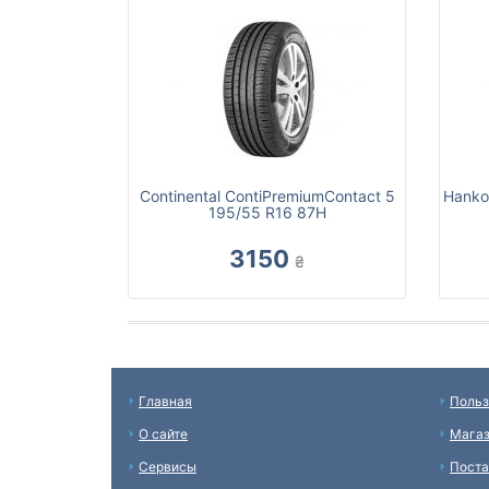
Continental ContiPremiumContact 5
Hanko
195/55 R16 87H
3150
₴
Главная
Польз
О сайте
Мага
Сервисы
Пост