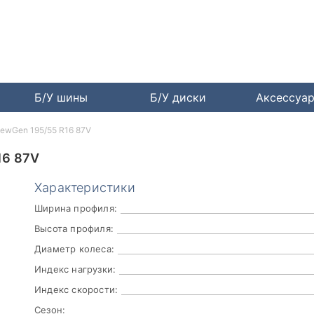
Б/У шины
Б/У диски
Аксессуа
NewGen 195/55 R16 87V
16 87V
Характеристики
Ширина профиля:
Высота профиля:
Диаметр колеса:
Индекс нагрузки:
Индекс скорости:
Сезон: