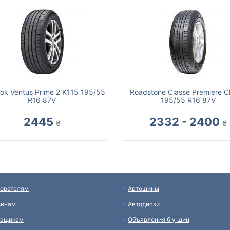
ok Ventus Prime 2 K115 195/55
Roadstone Classe Premiere 
R16 87V
195/55 R16 87V
2445
2332 - 2400
₴
₴
ователям
Автошины
зинам
Автодиски
авщикам
Объявления б у шин