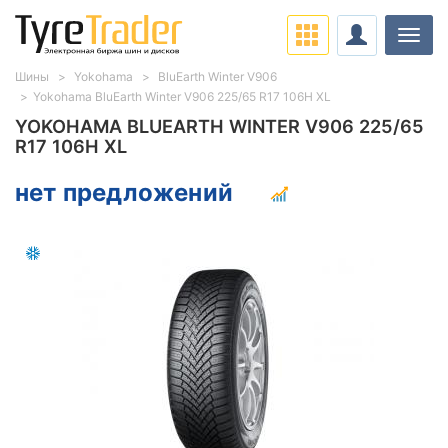
Нави
Шины
Yokohama
BluEarth Winter V906
Yokohama BluEarth Winter V906 225/65 R17 106H XL
YOKOHAMA BLUEARTH WINTER V906 225/65
R17 106H XL
нет предложений