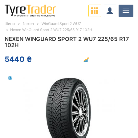
Нави
Шины
Nexen
WinGuard Sport 2 WU7
Nexen WinGuard Sport 2 WU7 225/65 R17 102H
NEXEN WINGUARD SPORT 2 WU7 225/65 R17
102H
5440 ₴