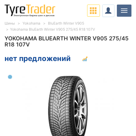
Нави
Шины
Yokohama
BluEarth Winter V905
Yokohama BluEarth Winter V905 275/45 R18 107V
YOKOHAMA BLUEARTH WINTER V905 275/45
R18 107V
нет предложений