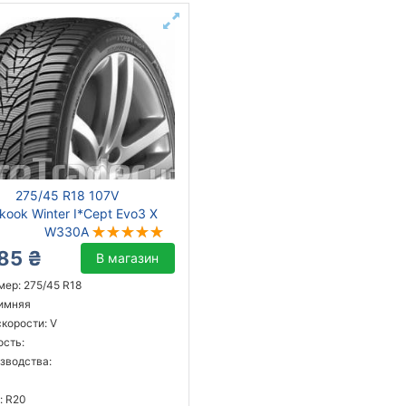
275/45 R18 107V
kook Winter I*Cept Evo3 X
W330A
85 ₴
В магазин
мер: 275/45 R18
зимняя
корости: V
ость:
зводства:
: R20