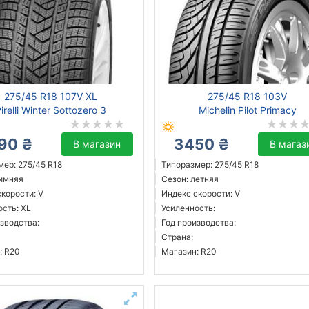
275/45 R18 107V XL
275/45 R18 103V
irelli Winter Sottozero 3
Michelin Pilot Primacy
90 ₴
3450 ₴
В магазин
В магаз
мер: 275/45 R18
Типоразмер: 275/45 R18
зимняя
Сезон: летняя
корости: V
Индекс скорости: V
ость: XL
Усиленность:
зводства:
Год производства:
Страна:
: R20
Магазин: R20