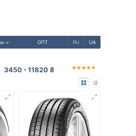
ры
ОПТ
RU
UA
3450 - 11820 ₴