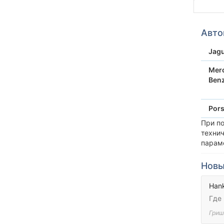
Авто
Jag
Mer
Ben
Por
При п
техни
парам
Новы
Hank
Где
Гриш