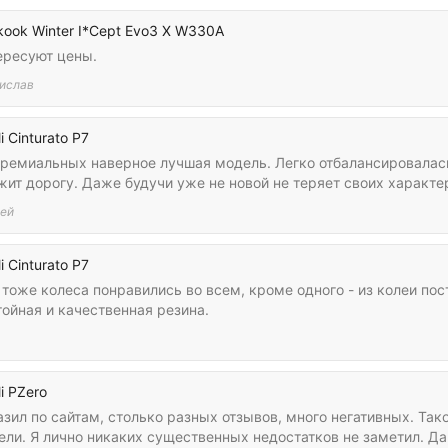
ook Winter I*Cept Evo3 X W330A
ересуют цены.
ислав
li Cinturato P7
премиальных наверное лучшая модель. Легко отбалансировалась,
жит дорогу. Даже будучи уже не новой не теряет своих характе
ей
li Cinturato P7
тоже колеса понравились во всем, кроме одного - из колеи по
ойная и качественная резина.
а
li PZero
зил по сайтам, столько разных отзывов, много негативных. Тако
ли. Я лично никаких существенных недостатков не заметил. Да