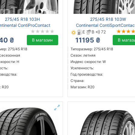
275/45 R18 103H
275/45 R18 103W
ntinental ContiProContact
Continental ContiSportContac
E
B
72
40 ₴
11195 ₴
В магазин
В магаз
мер: 275/45 R18
Типоразмер: 275/45 R18
всесезонная
Сезон: летняя
скорости: H
Индекс скорости: W
ость:
Усиленность:
зводства:
Год производства:
Страна:
: R20
Магазин: R20