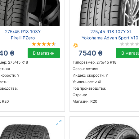
275/45 R18 103Y
275/45 R18 107Y XL
Pirelli PZero
Yokohama Advan Sport V10
40 ₴
7540 ₴
В магазин
В магаз
мер: 275/45 R18
Типоразмер: 275/45 R18
летняя
Сезон: летняя
корости: Y
Индекс скорости: Y
ость:
Усиленность: XL
зводства:
Год производства:
Страна:
: R20
Магазин: R20