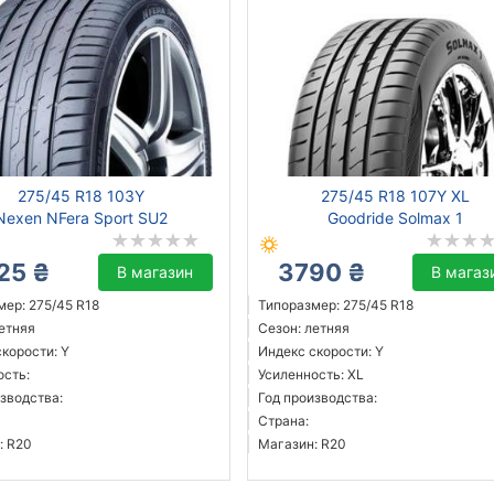
275/45 R18 103Y
275/45 R18 107Y XL
Nexen NFera Sport SU2
Goodride Solmax 1
25 ₴
3790 ₴
В магазин
В магаз
мер: 275/45 R18
Типоразмер: 275/45 R18
летняя
Сезон: летняя
корости: Y
Индекс скорости: Y
ость:
Усиленность: XL
зводства:
Год производства:
Страна:
: R20
Магазин: R20