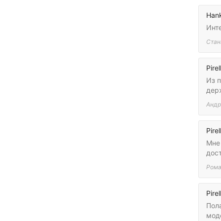
Hank
Инт
Стан
Pirel
Из 
дер
Андр
Pirel
Мне 
дост
Ром
Pirel
Пола
моде