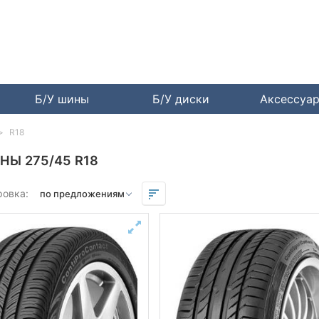
Б/У шины
Б/У диски
Аксессуа
R18
НЫ 275/45 R18
ровка: