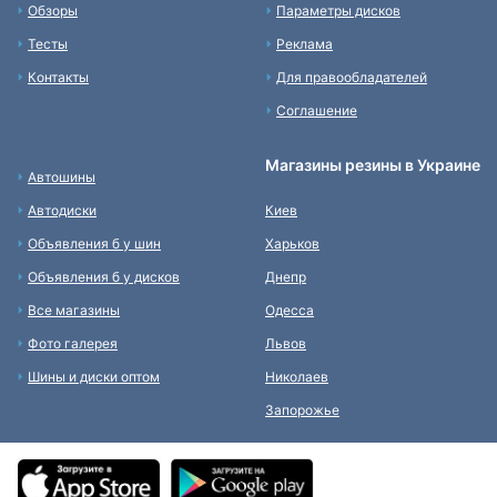
Обзоры
Параметры дисков
Тесты
Реклама
Контакты
Для правообладателей
Соглашение
Магазины резины в Украине
Автошины
Автодиски
Киев
Объявления б у шин
Харьков
Объявления б у дисков
Днепр
Все магазины
Одесса
Фото галерея
Львов
Шины и диски оптом
Николаев
Запорожье