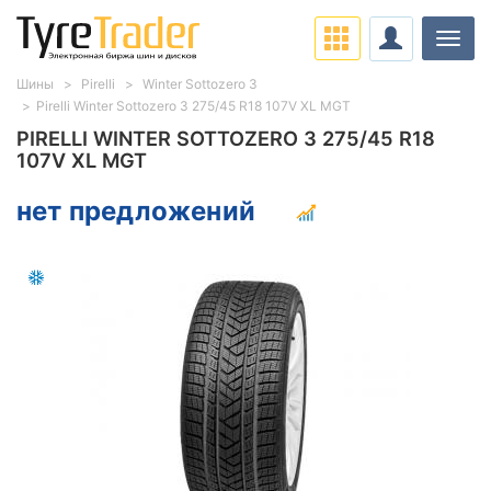
Нави
Шины
Pirelli
Winter Sottozero 3
Pirelli Winter Sottozero 3 275/45 R18 107V XL MGT
PIRELLI WINTER SOTTOZERO 3 275/45 R18
107V XL MGT
нет предложений