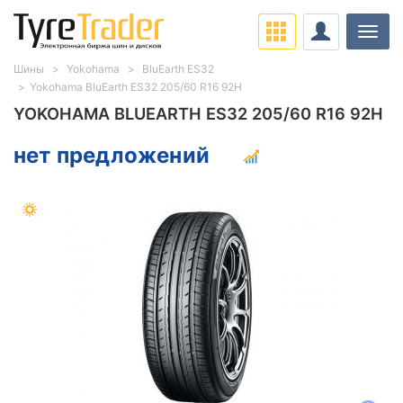
Нави
Шины
Yokohama
BluEarth ES32
Yokohama BluEarth ES32 205/60 R16 92H
YOKOHAMA BLUEARTH ES32 205/60 R16 92H
нет предложений