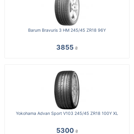
Barum Bravuris 3 HM 245/45 ZR18 96Y
3855
₴
Yokohama Advan Sport V103 245/45 ZR18 100Y XL
5300
₴