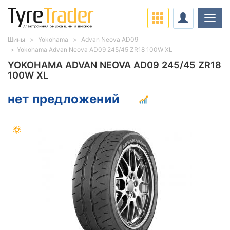
Нави
Шины
Yokohama
Advan Neova AD09
Yokohama Advan Neova AD09 245/45 ZR18 100W XL
YOKOHAMA ADVAN NEOVA AD09 245/45 ZR18
100W XL
нет предложений