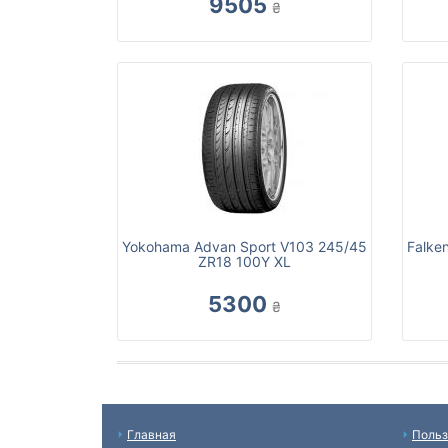
9505
₴
Yokohama Advan Sport V103 245/45
Falke
ZR18 100Y XL
5300
₴
Главная
Польз