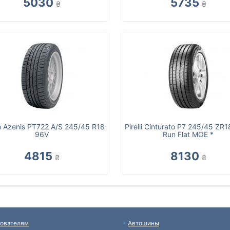
5030
5735
₴
₴
n Azenis PT722 A/S 245/45 R18
Pirelli Cinturato P7 245/45 ZR
96V
Run Flat MOE *
4815
8130
₴
₴
ователям
Автошины