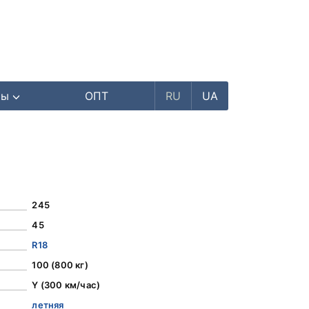
ры
ОПТ
RU
UA
245
45
R18
100 (800 кг)
Y (300 км/час)
летняя