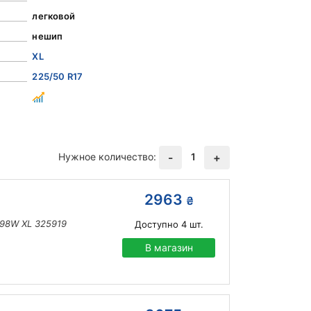
легковой
нешип
XL
225/50 R17
Нужное количество:
1
-
+
2963
₴
7 98W XL 325919
Доступно
4
шт.
В магазин