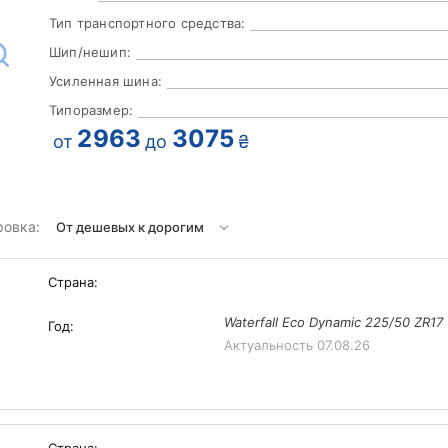
Тип транспортного средства:
Шип/нешип:
Усиленная шина:
Типоразмер:
2963
3075
от
до
₴
ровка:
Страна:
Waterfall Eco Dynamic 225/50 ZR1
Год:
Актуальность
07.08.26