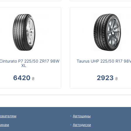
li Cinturato P7 225/50 ZR17 98W
Taurus UHP 225/50 R17 98
XL
6420
2923
₴
₴
ователям
Автошины
зинам
Автодиски