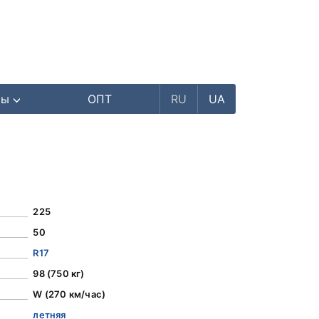
ры
ОПТ
RU
UA
225
50
R17
98 (750 кг)
W (270 км/час)
летняя