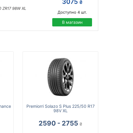
3075
₴
0 ZR17 98W XL
Доступно
4
шт.
В магазин
rmance
Premiorri Solazo S Plus 225/50 R17
98V XL
2590 - 2755
₴