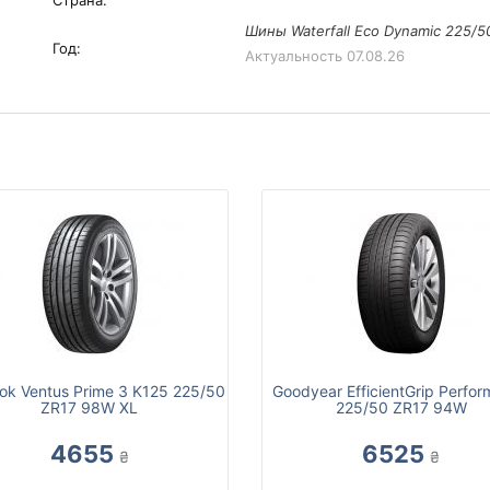
Страна:
Шины Waterfall Eco Dynamic 225/5
Год:
Актуальность
07.08.26
ok Ventus Prime 3 K125 225/50
Goodyear EfficientGrip Perfo
ZR17 98W XL
225/50 ZR17 94W
4655
6525
₴
₴