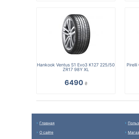
Hankook Ventus S1 Evo3 K127 225/50
Pirel
ZR17 98Y XL
6490
₴
Главная
Польз
О сайте
Мага