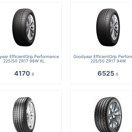
ear EfficientGrip Performance
Goodyear EfficientGrip Perfo
225/50 ZR17 98W XL
225/50 ZR17 94W
4170
6525
₴
₴