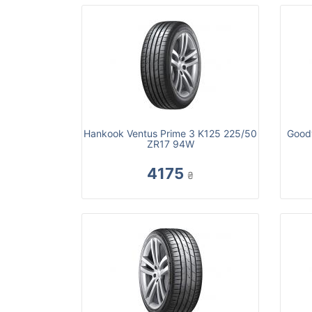
Hankook Ventus Prime 3 K125 225/50
Goody
ZR17 94W
4175
₴