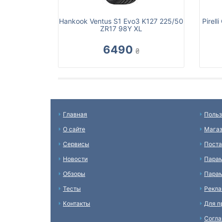
Hankook Ventus S1 Evo3 K127 225/50
Pirel
ZR17 98Y XL
6490
₴
Главная
Польз
О сайте
Мага
Сервисы
Пост
Новости
Пара
Обзоры
Парам
Тесты
Рекл
Контакты
Для п
Согл