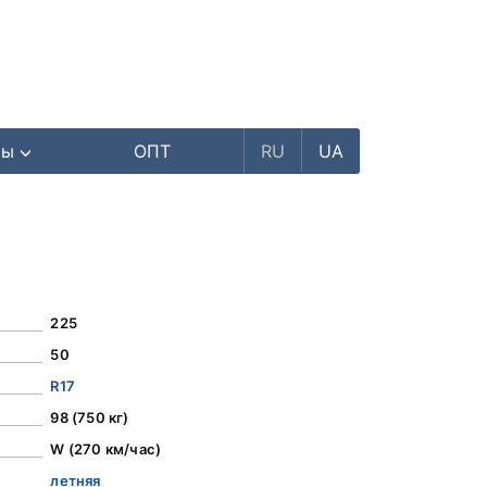
ры
ОПТ
RU
UA
225
50
R17
98 (750 кг)
W (270 км/час)
летняя