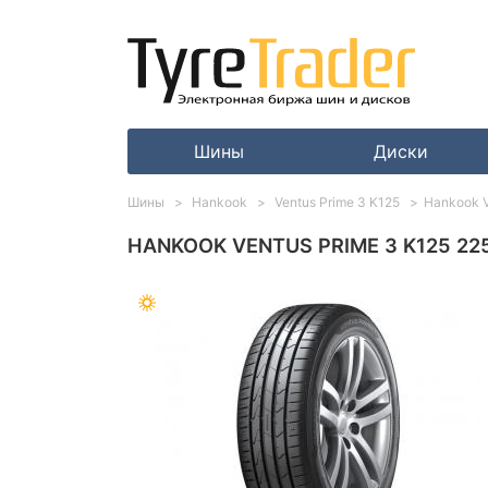
Шины
Диски
Шины
Hankook
Ventus Prime 3 K125
Hankook V
HANKOOK VENTUS PRIME 3 K125 225