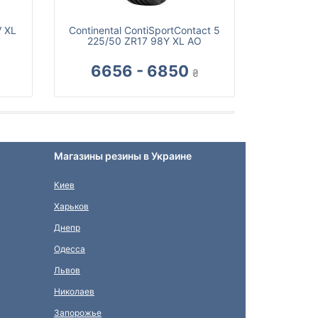
V XL
Continental ContiSportContact 5
225/50 ZR17 98Y XL AO
6656 - 6850
₴
Магазины резины в Украине
Киев
Харьков
Днепр
Одесса
Львов
Николаев
Запорожье