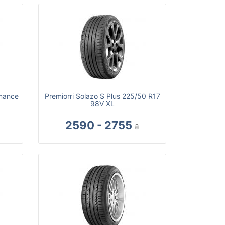
rmance
Premiorri Solazo S Plus 225/50 R17
98V XL
2590 - 2755
₴