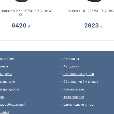
li Cinturato P7 225/50 ZR17 98W
Taurus UHP 225/50 R17 98
XL
6420
2923
₴
₴
ователям
Автошины
зинам
Автодиски
авщикам
Объявления б у шин
метры шин
Объявления б у дисков
етры дисков
Все магазины
ама
Фото галерея
равообладателей
Шины и диски оптом
ашение