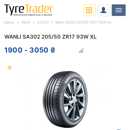
Нави
Шины
Wanli
SA302
Wanli SA302 205/50 ZR17 93W XL
WANLI SA302 205/50 ZR17 93W XL
1900 - 3050 ₴