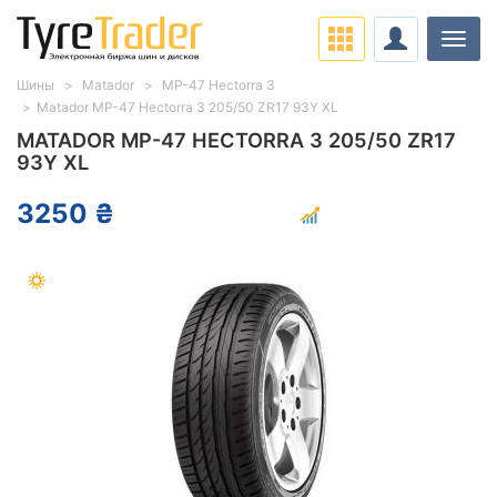
Нави
Шины
Matador
MP-47 Hectorra 3
Matador MP-47 Hectorra 3 205/50 ZR17 93Y XL
MATADOR MP-47 HECTORRA 3 205/50 ZR17
93Y XL
3250 ₴