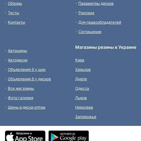
Обзоры
Параметры дисков
Тесты
Реклама
Контакты
Для правообладателей
Соглашение
Магазины резины в Украине
Автошины
Автодиски
Киев
Объявления б у шин
Харьков
Объявления б у дисков
Днепр
Все магазины
Одесса
Фото галерея
Львов
Шины и диски оптом
Николаев
Запорожье