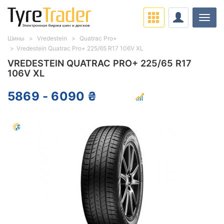
Нави
Шины
Vredestein
Quatrac Pro+
Vredestein Quatrac Pro+ 225/65 R17 106V XL
VREDESTEIN QUATRAC PRO+ 225/65 R17
106V XL
5869 - 6090 ₴