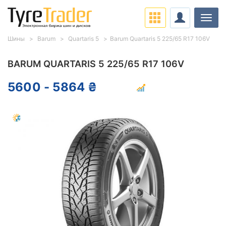
Нави
Шины
Barum
Quartaris 5
Barum Quartaris 5 225/65 R17 106V
BARUM QUARTARIS 5 225/65 R17 106V
5600 - 5864 ₴