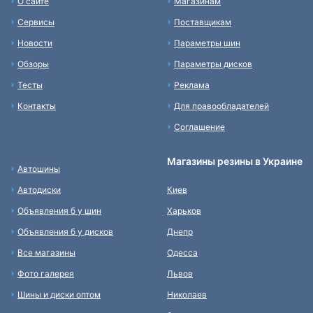
О сайте
Магазинам
Сервисы
Поставщикам
Новости
Параметры шин
Обзоры
Параметры дисков
Тесты
Реклама
Контакты
Для правообладателей
Соглашение
Магазины резины в Украине
Автошины
Автодиски
Киев
Объявления б у шин
Харьков
Объявления б у дисков
Днепр
Все магазины
Одесса
Фото галерея
Львов
Шины и диски оптом
Николаев