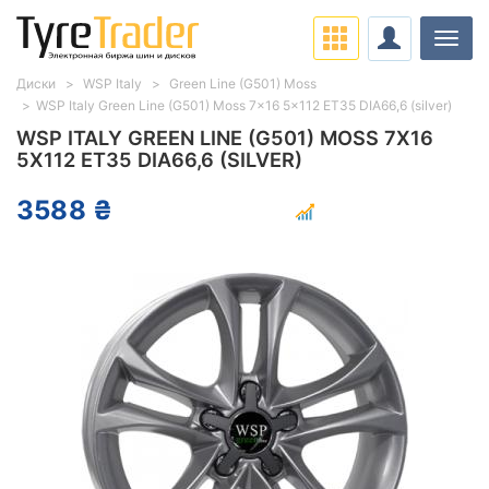
Нави
Диски
WSP Italy
Green Line (G501) Moss
WSP Italy Green Line (G501) Moss 7x16 5x112 ET35 DIA66,6 (silver)
WSP ITALY GREEN LINE (G501) MOSS 7X16
5X112 ET35 DIA66,6 (SILVER)
3588 ₴