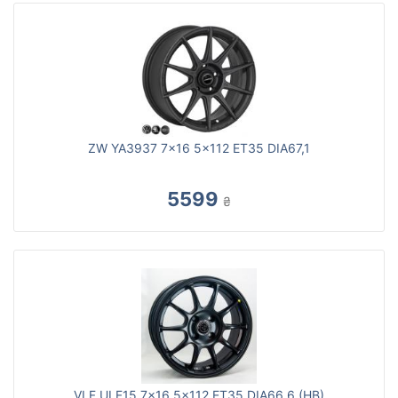
ZW YA3937 7x16 5x112 ET35 DIA67,1
5599
₴
VLF ULF15 7x16 5x112 ET35 DIA66,6 (HB)