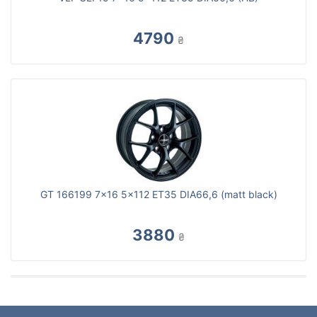
4790
₴
GT 166199 7x16 5x112 ET35 DIA66,6 (matt black)
3880
₴