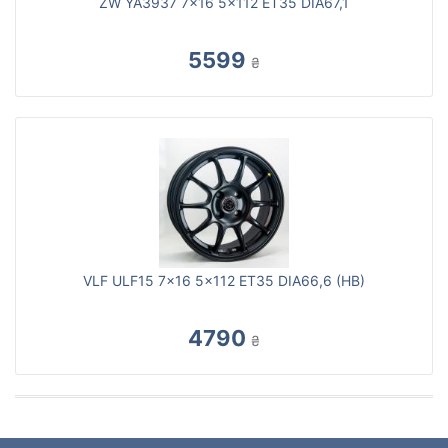
ZW YA3937 7x16 5x112 ET35 DIA67,1
5599
₴
VLF ULF15 7x16 5x112 ET35 DIA66,6 (HB)
4790
₴