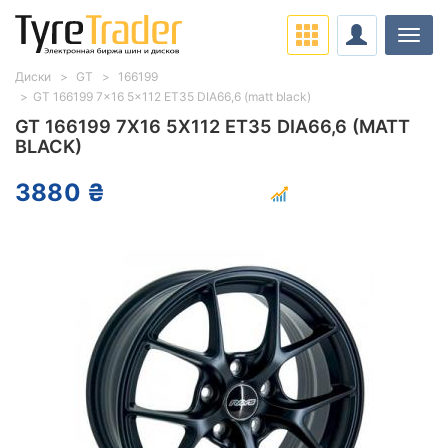
Нави
Диски
GT
166199
GT 166199 7x16 5x112 ET35 DIA66,6 (matt black)
GT 166199 7X16 5X112 ET35 DIA66,6 (MATT
BLACK)
3880 ₴