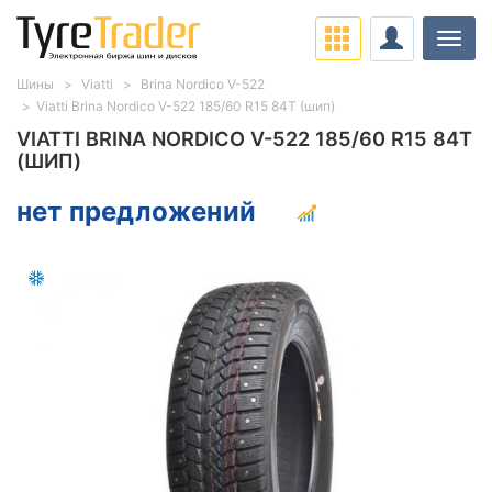
Нави
Шины
Viatti
Brina Nordico V-522
Viatti Brina Nordico V-522 185/60 R15 84T (шип)
VIATTI BRINA NORDICO V-522 185/60 R15 84T
(ШИП)
нет предложений