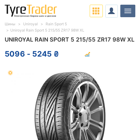
Нави
Шины
Uniroyal
Rain Sport 5
Uniroyal Rain Sport 5 215/55 ZR17 98W XL
UNIROYAL RAIN SPORT 5 215/55 ZR17 98W XL
5096 - 5245 ₴