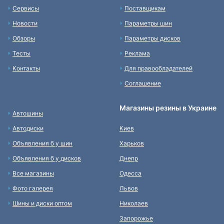
Сервисы
Поставщикам
Новости
Параметры шин
Обзоры
Параметры дисков
Тесты
Реклама
Контакты
Для правообладателей
Соглашение
Магазины резины в Украине
Автошины
Автодиски
Киев
Объявления б у шин
Харьков
Объявления б у дисков
Днепр
Все магазины
Одесса
Фото галерея
Львов
Шины и диски оптом
Николаев
Запорожье