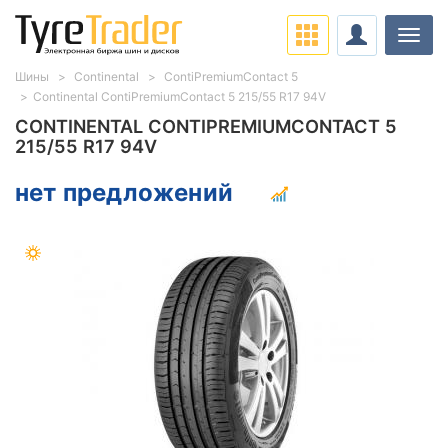
Нави
Шины
Continental
ContiPremiumContact 5
Continental ContiPremiumContact 5 215/55 R17 94V
CONTINENTAL CONTIPREMIUMCONTACT 5
215/55 R17 94V
нет предложений