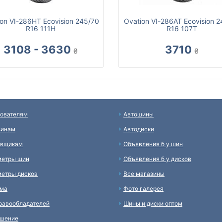
on VI-286HT Ecovision 245/70
Ovation VI-286AT Ecovision 
R16 111H
R16 107T
3108 - 3630
3710
₴
₴
ователям
Автошины
зинам
Автодиски
авщикам
Объявления б у шин
метры шин
Объявления б у дисков
етры дисков
Все магазины
ама
Фото галерея
равообладателей
Шины и диски оптом
ашение