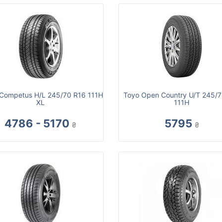
Competus H/L 245/70 R16 111H
Toyo Open Country U/T 245/7
XL
111H
4786 - 5170
5795
₴
₴