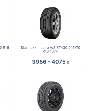
0 R16
Starmaxx Incurro A/S ST430 245/70
R16 107H
3956 - 4075
₴