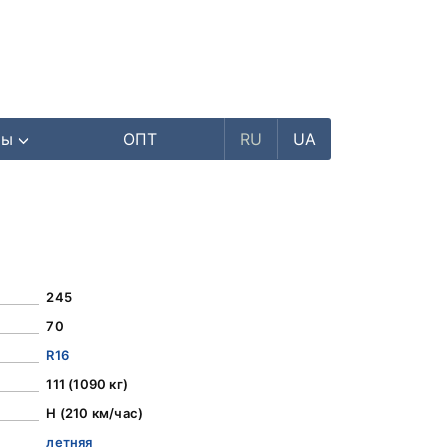
ры
ОПТ
RU
UA
245
70
R16
111 (1090 кг)
H (210 км/час)
летняя