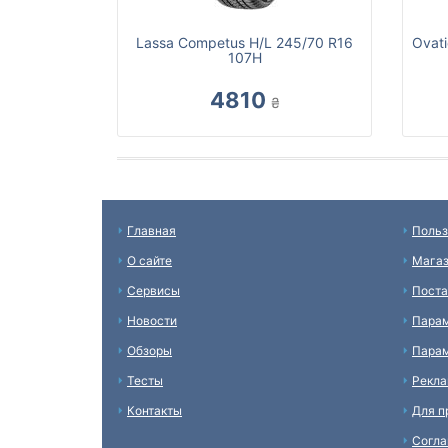
Lassa Competus H/L 245/70 R16
Ovati
107H
4810
₴
Главная
Польз
О сайте
Мага
Сервисы
Пост
Новости
Пара
Обзоры
Парам
Тесты
Рекл
Контакты
Для п
Согл