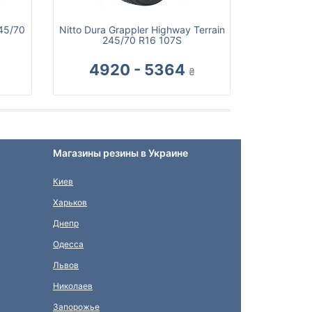
245/70
Nitto Dura Grappler Highway Terrain
245/70 R16 107S
4920 - 5364
₴
Магазины резины в Украине
Киев
Харьков
Днепр
Одесса
Львов
Николаев
Запорожье