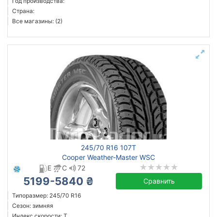
Год производства:
Страна:
Все магазины: (2)
245/70 R16 107T
Cooper Weather-Master WSC
E
C
72
5199-5840 ₴
Сравнить
Типоразмер: 245/70 R16
Сезон: зимняя
Индекс скорости: T