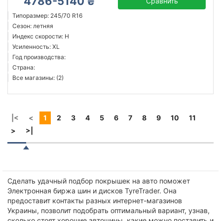
4786-5140 ₴
Сравнить
Типоразмер: 245/70 R16
Сезон: летняя
Индекс скорости: H
Усиленность: XL
Год производства:
Страна:
Все магазины: (2)
|<
<
1
2
3
4
5
6
7
8
9
10
11
>
>|
Сделать удачный подбор покрышек на авто поможет
Электронная биржа шин и дисков TyreTrader. Она
предоставит контакты разных интернет-магазинов
Украины, позволит подобрать оптимальный вариант, узнав,
сколько стоят хорошие автошины, какие можно поставить и