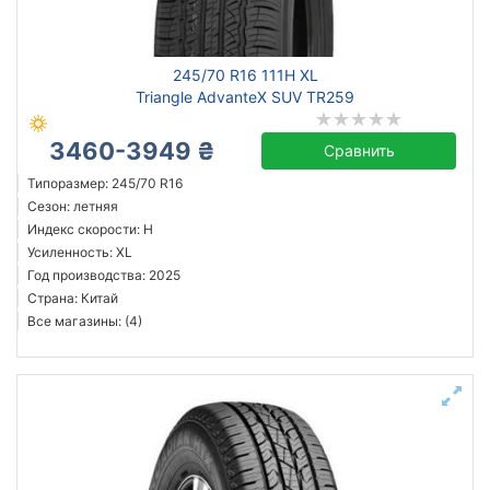
Michelin
245/70 R16 111H XL
Continental
Triangle AdvanteX SUV TR259
Triangle
3460-3949 ₴
Hankook
Сравнить
Sailun
Типоразмер: 245/70 R16
Сезон: летняя
Goodyear
Индекс скорости: H
Bridgestone
Усиленность: XL
Aoteli
Год производства: 2025
Страна: Китай
Все бренды
Все магазины: (4)
Тип транспортного средства
Усиленная шина
Год производства
Страна производства