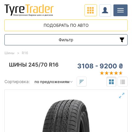
Нави
ПОДОБРАТЬ ПО АВТО
Фильтр
Диапазон цен
Шины
R16
от
до
ШИНЫ 245/70 R16
3108 - 9200 ₴
Подбор по параметрам
Сортировка:
245
70
16
Сезон