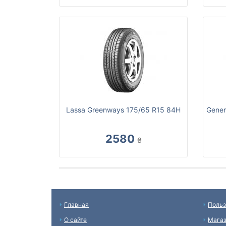
Lassa Greenways 175/65 R15 84H
Gener
2580
₴
Главная
Польз
О сайте
Мага