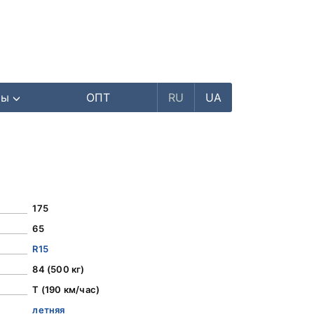
ры
ОПТ
RU
UA
175
65
R15
84 (500 кг)
T (190 км/час)
летняя