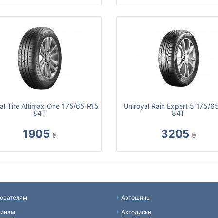
al Tire Altimax One 175/65 R15
Uniroyal Rain Expert 5 175/6
84T
84T
1905
3205
₴
₴
ователям
Автошины
зинам
Автодиски