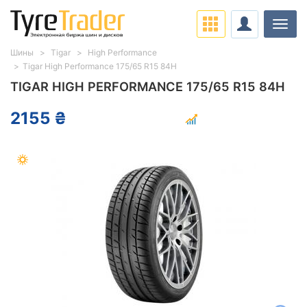
Нави
Шины
Tigar
High Performance
Tigar High Performance 175/65 R15 84H
TIGAR HIGH PERFORMANCE 175/65 R15 84H
2155 ₴