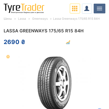
Нави
Шины
Lassa
Greenways
Lassa Greenways 175/65 R15 84H
LASSA GREENWAYS 175/65 R15 84H
2690 ₴