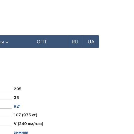
ры
ОПТ
RU
UA
295
35
R21
107 (975 кг)
V (240 км/час)
зимняя