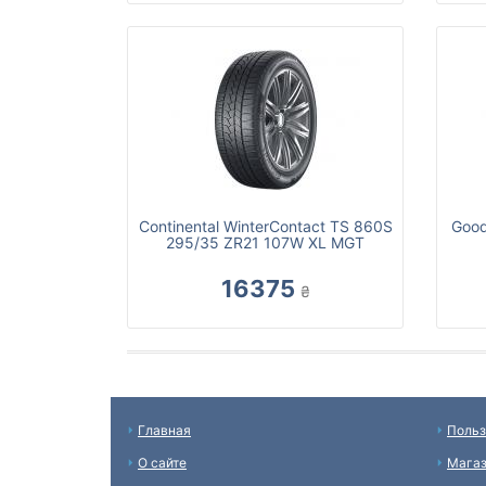
Continental WinterContact TS 860S
Good
295/35 ZR21 107W XL MGT
16375
₴
Главная
Польз
О сайте
Мага