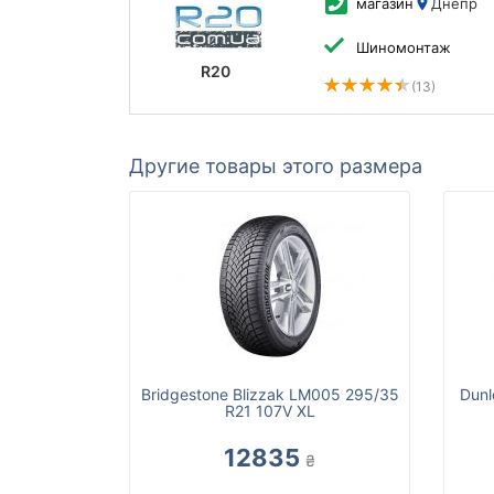
магазин
Днепр
Шиномонтаж
R20
(13)
Другие товары этого размера
Bridgestone Blizzak LM005 295/35
Dunl
R21 107V XL
12835
₴