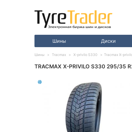
Шины
Диски
Шины
Tracmax
X-privilo S330
Tracmax X-privi
TRACMAX X-PRIVILO S330 295/35 R