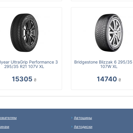
year UltraGrip Performance 3
Bridgestone Blizzak 6 295/35
295/35 R21 107V XL
107W XL
15305
14740
₴
₴
ователям
Автошины
зинам
Автодиски