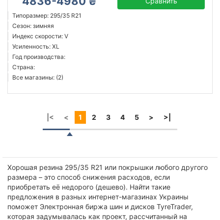
4836-4980 ₴
Сравнить
Типоразмер: 295/35 R21
Сезон: зимняя
Индекс скорости: V
Усиленность: XL
Год производства:
Страна:
Все магазины: (2)
|<
<
1
2
3
4
5
>
>|
Хорошая резина 295/35 R21 или покрышки любого другого
размера – это способ снижения расходов, если
приобретать её недорого (дешево). Найти такие
предложения в разных интернет-магазинах Украины
поможет Электронная биржа шин и дисков TyreTrader,
которая задумывалась как проект, рассчитанный на