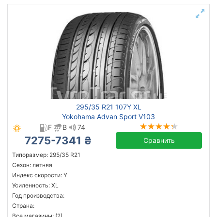
295/35 R21 107Y XL
Yokohama Advan Sport V103
F
B
74
7275-7341 ₴
Сравнить
Типоразмер: 295/35 R21
Сезон: летняя
Индекс скорости: Y
Усиленность: XL
Год производства:
Страна:
Все магазины: (2)