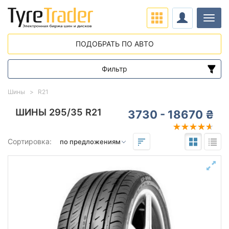
Нави
ПОДОБРАТЬ ПО АВТО
Фильтр
Диапазон цен
Шины
R21
от
до
ШИНЫ 295/35 R21
3730 - 18670 ₴
Подбор по параметрам
Сортировка:
295
35
21
Сезон