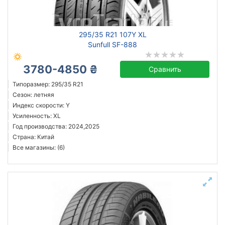
Michelin
295/35 R21 107Y XL
Continental
Sunfull SF-888
Triangle
3780-4850 ₴
Hankook
Сравнить
Sailun
Типоразмер: 295/35 R21
Сезон: летняя
Goodyear
Индекс скорости: Y
Bridgestone
Усиленность: XL
Pirelli
Год производства: 2024,2025
Страна: Китай
Все бренды
Все магазины: (6)
Тип транспортного средства
Усиленная шина
Год производства
Страна производства