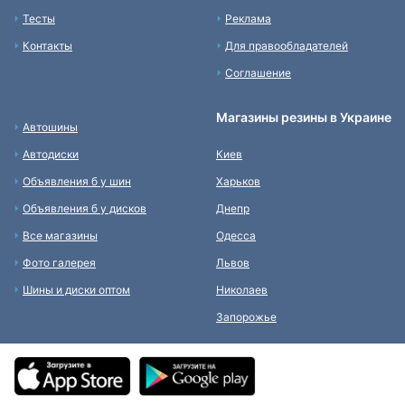
Тесты
Реклама
Контакты
Для правообладателей
Соглашение
Магазины резины в Украине
Автошины
Автодиски
Киев
Объявления б у шин
Харьков
Объявления б у дисков
Днепр
Все магазины
Одесса
Фото галерея
Львов
Шины и диски оптом
Николаев
Запорожье