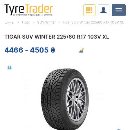
Нави
Шины
Tigar
SUV Winter
Tigar SUV Winter 225/60 R17 103V XL
TIGAR SUV WINTER 225/60 R17 103V XL
4466 - 4505 ₴