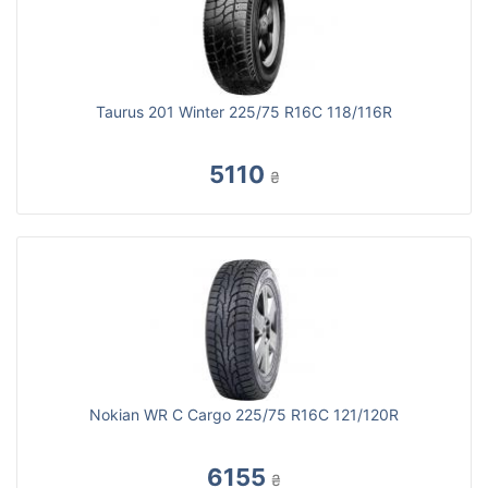
Taurus 201 Winter 225/75 R16C 118/116R
5110
₴
Nokian WR C Cargo 225/75 R16C 121/120R
6155
₴