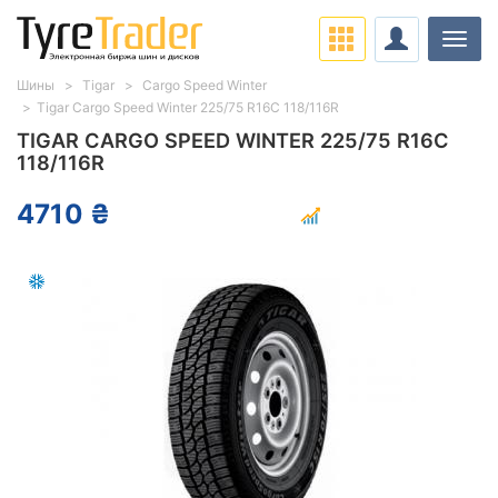
Нави
Шины
Tigar
Cargo Speed Winter
Tigar Cargo Speed Winter 225/75 R16C 118/116R
TIGAR CARGO SPEED WINTER 225/75 R16C
118/116R
4710 ₴