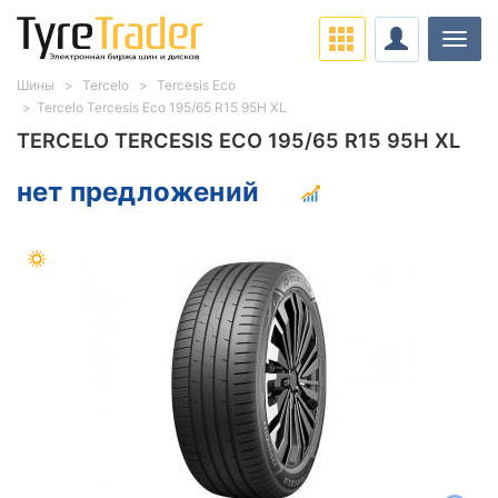
Нави
Шины
Tercelo
Tercesis Eco
Tercelo Tercesis Eco 195/65 R15 95H XL
TERCELO TERCESIS ECO 195/65 R15 95H XL
нет предложений