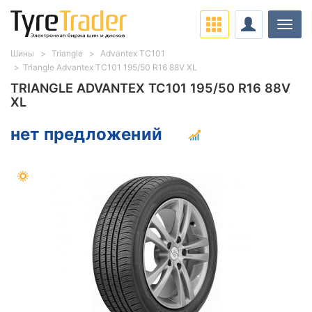
Нави
Шины
Triangle
Advantex TC101
Triangle Advantex TC101 195/50 R16 88V XL
TRIANGLE ADVANTEX TC101 195/50 R16 88V
XL
нет предложений