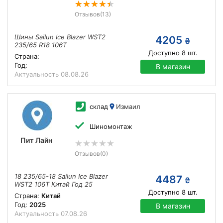
Отзывов
(13)
Шины Sailun Ice Blazer WST2
4205
₴
235/65 R18 106T
Доступно
8
шт.
Страна:
Год:
В магазин
Актуальность
08.08.26
склад
Измаил
Шиномонтаж
Пит Лайн
Отзывов
(0)
18 235/65-18 Sailun Ice Blazer
4487
₴
WST2 106T Китай Год 25
Доступно
8
шт.
Страна:
Китай
Год:
2025
В магазин
Актуальность
07.08.26