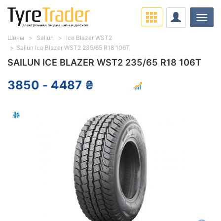
Нави
Шины
Sailun
Ice Blazer WST2
Sailun Ice Blazer WST2 235/65 R18 106T
SAILUN ICE BLAZER WST2 235/65 R18 106T
3850 - 4487 ₴