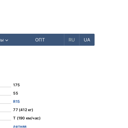
ры
ОПТ
RU
UA
175
55
R15
77 (412 кг)
T (190 км/час)
летняя