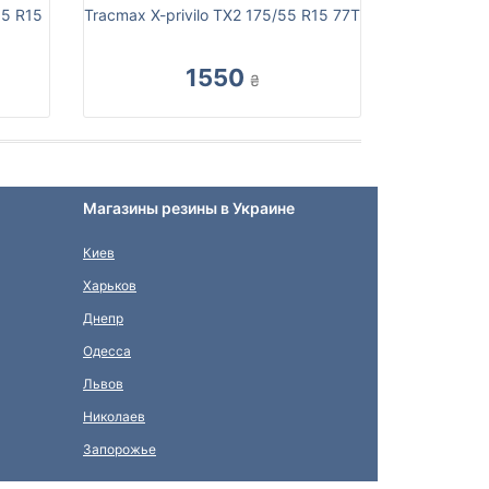
55 R15
Tracmax X-privilo TX2 175/55 R15 77T
1550
₴
Магазины резины в Украине
Киев
Харьков
Днепр
Одесса
Львов
Николаев
Запорожье