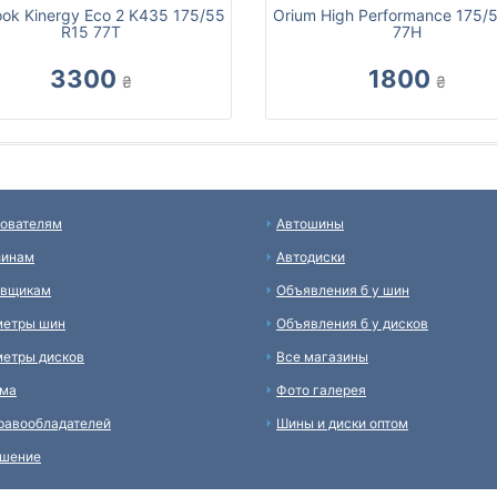
ok Kinergy Eco 2 K435 175/55
Orium High Performance 175/
R15 77T
77H
3300
1800
₴
₴
ователям
Автошины
зинам
Автодиски
авщикам
Объявления б у шин
метры шин
Объявления б у дисков
етры дисков
Все магазины
ама
Фото галерея
равообладателей
Шины и диски оптом
ашение