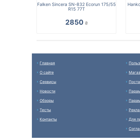
Falken Sincera SN-832 Ecorun 175/55
Hanko
R15 77T
2850
₴
Главная
Польз
О сайте
Мага
Сервисы
Пост
Новости
Пара
Обзоры
Парам
Тесты
Рекл
Контакты
Для п
Согл