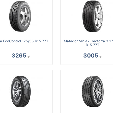
a EcoControl 175/55 R15 77T
Matador MP-47 Hectorra 3 1
R15 77T
3265
3005
₴
₴