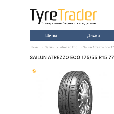
Шины
Диски
Шины
Sailun
Atrezzo Eco
Sailun Atrezzo Eco 1
SAILUN ATREZZO ECO 175/55 R15 7