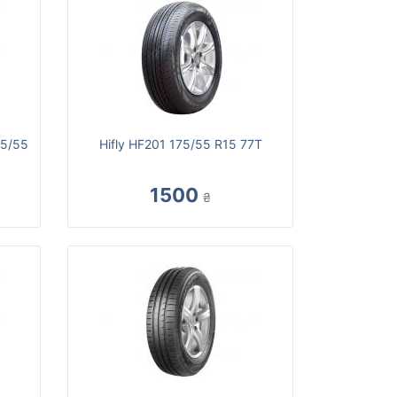
75/55
Hifly HF201 175/55 R15 77T
1500
₴