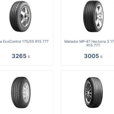
a EcoControl 175/55 R15 77T
Matador MP-47 Hectorra 3 1
R15 77T
3265
3005
₴
₴