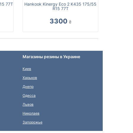
15 77T
Hankook Kinergy Eco 2 K435 175/55
R15 77T
3300
₴
Магазины резины в Украине
Киев
Харьков
Днепр
Одесса
Львов
Николаев
Запорожье