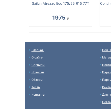
Sailun Atrezzo Eco 175/55 R15 77T
Contin
1975
₴
Главная
Польз
О сайте
Мага
Сервисы
Пост
Новости
Пара
Обзоры
Парам
Тесты
Рекл
Контакты
Для п
Согл