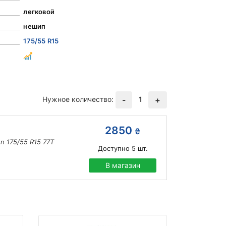
легковой
нешип
175/55 R15
Нужное количество:
1
-
+
2850
₴
n 175/55 R15 77T
Доступно
5
шт.
В магазин