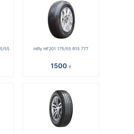
75/55
Hifly HF201 175/55 R15 77T
1500
₴