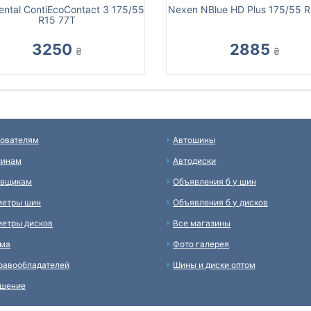
ental ContiEcoContact 3 175/55
Nexen NBlue HD Plus 175/55 R
R15 77T
3250
2885
₴
₴
ователям
Автошины
зинам
Автодиски
авщикам
Объявления б у шин
метры шин
Объявления б у дисков
етры дисков
Все магазины
ама
Фото галерея
равообладателей
Шины и диски оптом
ашение