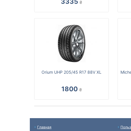
3335
₴
Orium UHP 205/45 R17 88V XL
Miche
1800
₴
Главная
Польз