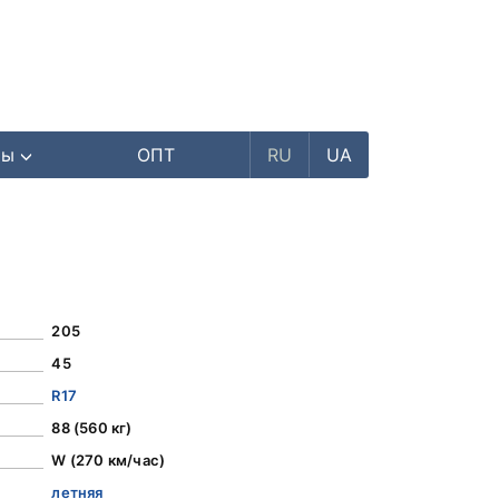
ры
ОПТ
RU
UA
205
45
R17
88 (560 кг)
W (270 км/час)
летняя