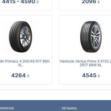
4415 - 4590
2096
₴
₴
lin Primacy 4 205/45 R17 88H
Hankook Ventus Prime 3 K125 
XL
ZR17 88W XL
4264
4545
₴
₴
ователям
Автошины