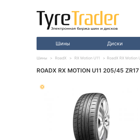
Шины
Диски
Шины
RoadX
RX Motion U11
RoadX RX Motion 
ROADX RX MOTION U11 205/45 ZR17