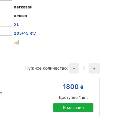
легковой
нешип
XL
205/45 R17
Нужное количество:
1
-
+
1800
₴
XL
Доступно
1
шт.
В магазин