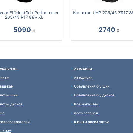
ear EfficientGrip Performance
Kormoran UHP 205/45 ZR17 
205/45 R17 88V XL
5090
2740
₴
₴
ователям
Автошины
зинам
Автодиски
авщикам
Объявления б у шин
метры шин
Объявления б у дисков
етры дисков
Все магазины
ама
Фото галерея
равообладателей
Шины и диски оптом
ашение