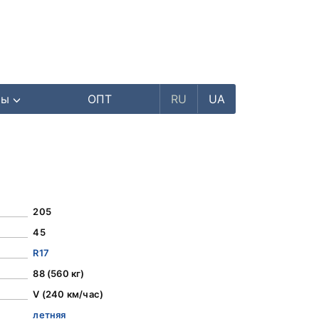
ры
ОПТ
RU
UA
205
45
R17
88 (560 кг)
V (240 км/час)
летняя