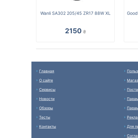
Wanli SA302 205/45 ZR17 88W XL
Goody
2150
₴
Главная
Польз
О сайте
Мага
Сервисы
Пост
Новости
Пара
Обзоры
Парам
Тесты
Рекл
Контакты
Для п
Согл