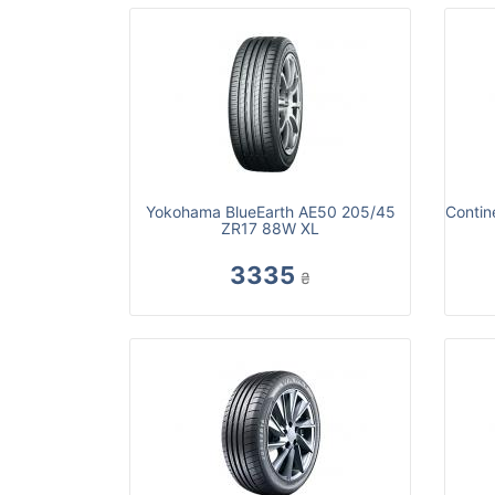
Yokohama BlueEarth AE50 205/45
Contin
ZR17 88W XL
3335
₴