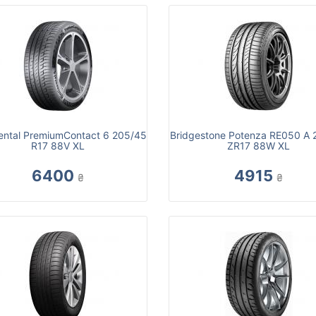
ental PremiumContact 6 205/45
Bridgestone Potenza RE050 A 
R17 88V XL
ZR17 88W XL
6400
4915
₴
₴