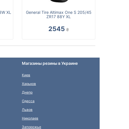
88W XL
General Tire Altimax One S 205/45
ZR17 88Y XL
2545
₴
Магазины резины в Украине
Киев
Харьков
Днепр
Одесса
Львов
Николаев
Запорожье