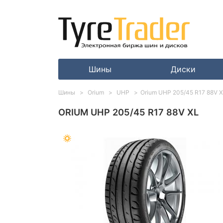
Шины
Диски
Шины
Orium
UHP
Orium UHP 205/45 R17 88V 
ORIUM UHP 205/45 R17 88V XL