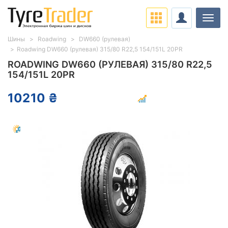
Нави
Шины
Roadwing
DW660 (рулевая)
Roadwing DW660 (рулевая) 315/80 R22,5 154/151L 20PR
ROADWING DW660 (РУЛЕВАЯ) 315/80 R22,5
154/151L 20PR
10210 ₴