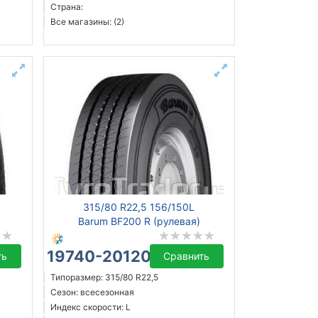
Страна:
Все магазины: (2)
315/80 R22,5 156/150L
)
Barum BF200 R (рулевая)
19740-20120 ₴
ть
Сравнить
Типоразмер: 315/80 R22,5
Сезон: всесезонная
Индекс скорости: L