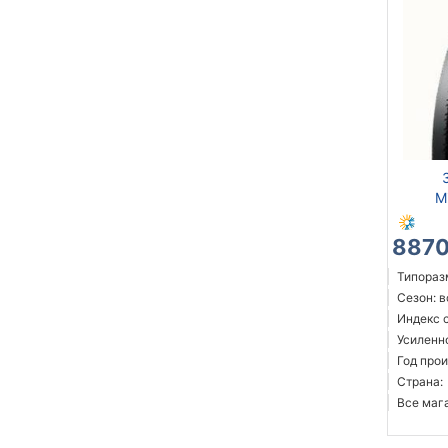
M
8870
Типоразм
Сезон: 
Индекс 
Усиленн
Год прои
Страна:
Все мага