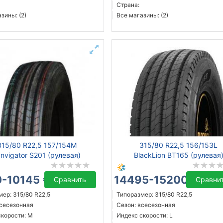
Страна:
зины: (2)
Все магазины: (2)
315/80 R22,5 157/154M
315/80 R22,5 156/153L
nvigator S201 (рулевая)
BlackLion BT165 (рулевая
-10145 ₴
14495-15200 ₴
Сравнить
Сравни
ер: 315/80 R22,5
Типоразмер: 315/80 R22,5
всесезонная
Сезон: всесезонная
скорости: M
Индекс скорости: L