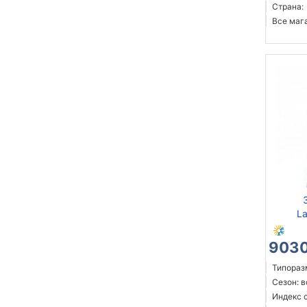
Страна:
Все мага
La
9030
Типоразм
Сезон: 
Индекс 