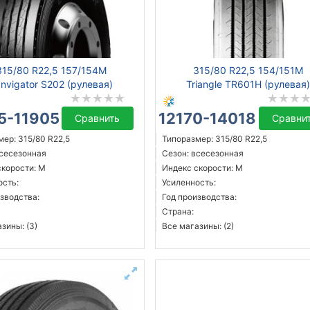
315/80 R22,5 157/154M
315/80 R22,5 154/151M
nvigator S202 (рулевая)
Triangle TR601H (рулевая
5-11905 ₴
12170-14018 ₴
Сравнить
Сравни
ер: 315/80 R22,5
Типоразмер: 315/80 R22,5
всесезонная
Сезон: всесезонная
скорости: M
Индекс скорости: M
ость:
Усиленность:
зводства:
Год производства:
Страна:
зины: (3)
Все магазины: (2)