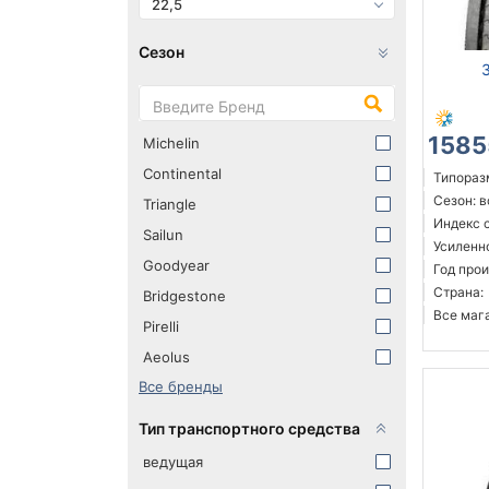
22,5
Сезон
1585
Michelin
Continental
Типоразм
Сезон: 
Triangle
Индекс 
Sailun
Усиленн
Goodyear
Год прои
Страна:
Bridgestone
Все мага
Pirelli
Aeolus
Все бренды
Тип транспортного средства
ведущая