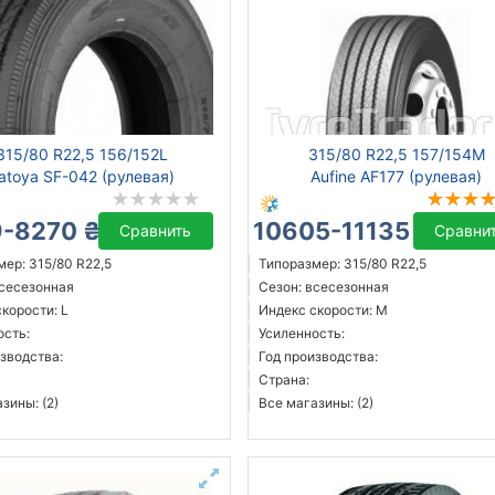
315/80 R22,5 156/152L
315/80 R22,5 157/154M
atoya SF-042 (рулевая)
Aufine AF177 (рулевая)
-8270 ₴
10605-11135 ₴
Сравнить
Сравни
ер: 315/80 R22,5
Типоразмер: 315/80 R22,5
всесезонная
Сезон: всесезонная
корости: L
Индекс скорости: M
ость:
Усиленность:
зводства:
Год производства:
Страна:
зины: (2)
Все магазины: (2)