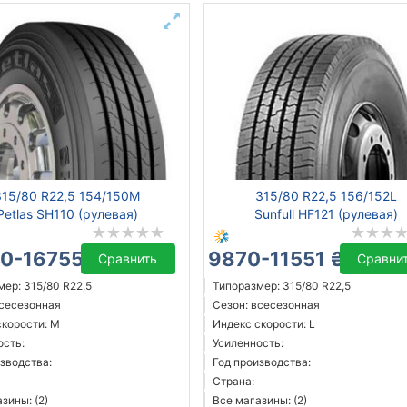
315/80 R22,5 154/150M
315/80 R22,5 156/152L
Petlas SH110 (рулевая)
Sunfull HF121 (рулевая)
0-16755 ₴
9870-11551 ₴
Сравнить
Сравни
ер: 315/80 R22,5
Типоразмер: 315/80 R22,5
всесезонная
Сезон: всесезонная
скорости: M
Индекс скорости: L
ость:
Усиленность:
зводства:
Год производства:
Страна:
зины: (2)
Все магазины: (2)