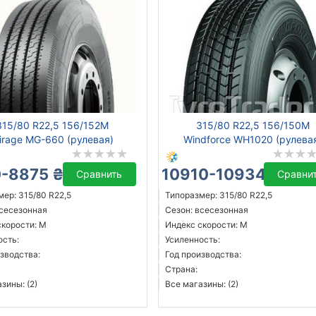
315/80 R22,5 156/152M
315/80 R22,5 156/150M
irage MG-660 (рулевая)
Windforce WH1020 (рулева
-8875 ₴
10910-10934 ₴
Сравнить
Сравни
ер: 315/80 R22,5
Типоразмер: 315/80 R22,5
всесезонная
Сезон: всесезонная
скорости: M
Индекс скорости: M
ость:
Усиленность:
зводства:
Год производства:
Страна:
зины: (2)
Все магазины: (2)