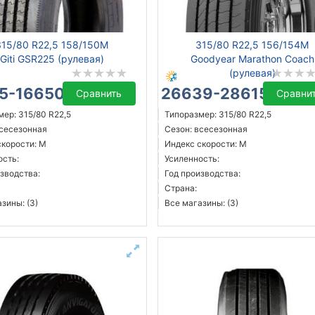
315/80 R22,5 158/150M
315/80 R22,5 156/154M
Giti GSR225 (рулевая)
Goodyear Marathon Coach
(рулевая)
5-16650 ₴
26639-28615 ₴
Сравнить
Сравни
ер: 315/80 R22,5
Типоразмер: 315/80 R22,5
всесезонная
Сезон: всесезонная
скорости: M
Индекс скорости: M
ость:
Усиленность:
зводства:
Год производства:
Страна:
зины: (3)
Все магазины: (3)