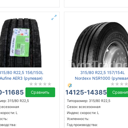
315/80 R22,5 156/150L
315/80 R22,5 157/154L
Aufine AER3 (рулевая)
Nordexx NSR1000 (рулева
0-11685 ₴
14125-14385 ₴
Сравнить
Сравни
ер: 315/80 R22,5
Типоразмер: 315/80 R22,5
всесезонная
Сезон: всесезонная
корости: L
Индекс скорости: L
ость:
Усиленность:
зводства:
Год производства: