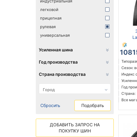
индустриальная
легковой
прицепная
рулевая
универсальная
La
Усиленная шина
1081
Типоразм
Год производства
Сезон: 
Страна производства
Индекс 
Усиленн
Год прои
Страна:
Все мага
Сбросить
Подобрать
ДОБАВИТЬ ЗАПРОС НА
ПОКУПКУ ШИН