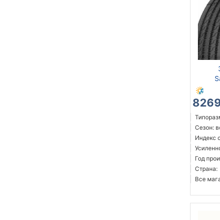
S
8269
Типоразм
Сезон: 
Индекс с
Усиленн
Год прои
Страна:
Все мага