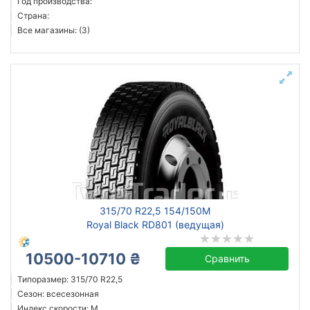
Год производства:
Страна:
Все магазины: (3)
315/70 R22,5 154/150M
Royal Black RD801 (ведущая)
10500-10710 ₴
Сравнить
Типоразмер: 315/70 R22,5
Сезон: всесезонная
Индекс скорости: M