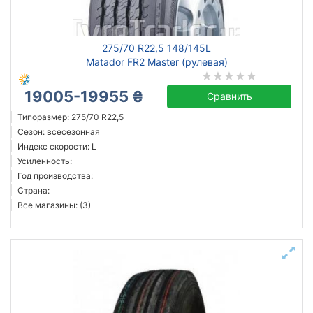
Michelin
275/70 R22,5 148/145L
Continental
Matador FR2 Master (рулевая)
Triangle
19005-19955 ₴
Hankook
Сравнить
Sailun
Типоразмер: 275/70 R22,5
Сезон: всесезонная
Goodyear
Индекс скорости: L
Bridgestone
Усиленность:
Pirelli
Год производства:
Страна:
Все бренды
Все магазины: (3)
Тип транспортного средства
Усиленная шина
Год производства
Страна производства