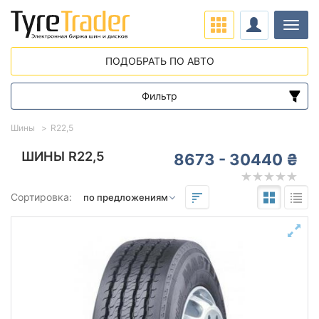
Нави
ПОДОБРАТЬ ПО АВТО
Фильтр
Диапазон цен
Шины
R22,5
от
до
ШИНЫ R22,5
8673 - 30440 ₴
Подбор по параметрам
Сортировка:
22,5
Сезон