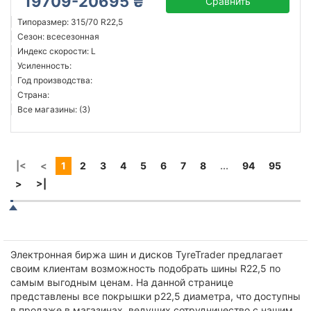
19709-20695 ₴
Сравнить
Типоразмер: 315/70 R22,5
Сезон: всесезонная
Индекс скорости: L
Усиленность:
Год производства:
Страна:
Все магазины: (3)
|<
<
1
2
3
4
5
6
7
8
...
94
95
>
>|
Электронная биржа шин и дисков TyreTrader предлагает
своим клиентам возможность подобрать шины R22,5 по
самым выгодным ценам. На данной странице
представлены все покрышки р22,5 диаметра, что доступны
в продаже в магазинах, ведущих сотрудничество с нашим