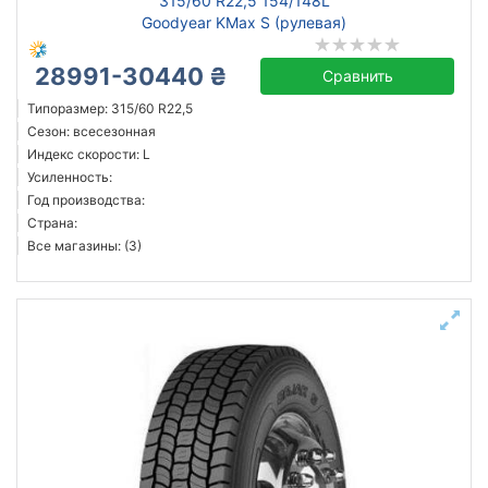
315/60 R22,5 154/148L
Goodyear KMax S (рулевая)
28991-30440 ₴
Сравнить
Типоразмер: 315/60 R22,5
Сезон: всесезонная
Индекс скорости: L
Усиленность:
Год производства:
Страна:
Все магазины: (3)