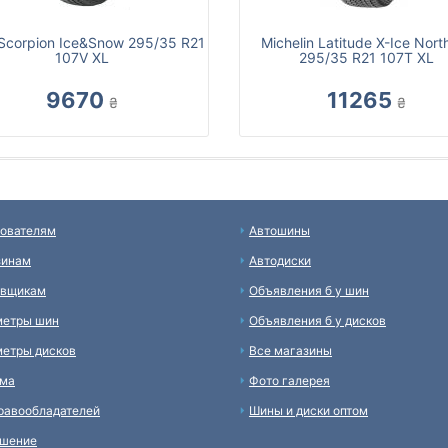
i Scorpion Ice&Snow 295/35 R21
Michelin Latitude X-Ice Nort
107V XL
295/35 R21 107T XL
9670
11265
₴
₴
ователям
Автошины
зинам
Автодиски
авщикам
Объявления б у шин
метры шин
Объявления б у дисков
етры дисков
Все магазины
ама
Фото галерея
равообладателей
Шины и диски оптом
ашение