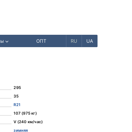
ры
ОПТ
RU
UA
295
35
R21
107 (975 кг)
V (240 км/час)
зимняя