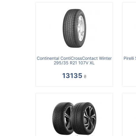
Continental ContiCrossContact Winter
Pirell
295/35 R21 107V XL
13135
₴