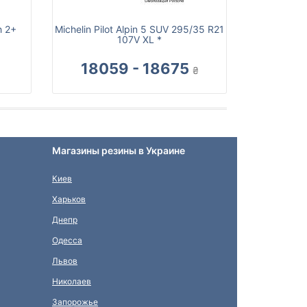
h 2+
Michelin Pilot Alpin 5 SUV 295/35 R21
107V XL *
18059 - 18675
₴
Магазины резины в Украине
Киев
Харьков
Днепр
Одесса
Львов
Николаев
Запорожье