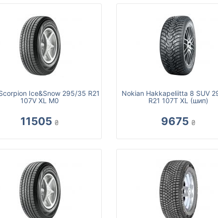
i Scorpion Ice&Snow 295/35 R21
Nokian Hakkapeliitta 8 SUV 
107V XL M0
R21 107T XL (шип)
11505
9675
₴
₴