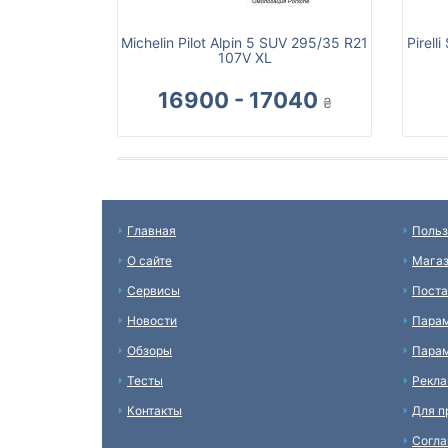
Michelin Pilot Alpin 5 SUV 295/35 R21
Pirell
107V XL
16900 - 17040
₴
Главная
Польз
О сайте
Мага
Сервисы
Пост
Новости
Пара
Обзоры
Парам
Тесты
Рекл
Контакты
Для п
Согл