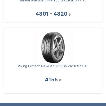
Barum Bravuris 5 HM 255/35 ZR20 97Y XL
4801 - 4820
₴
Viking Protech NewGen 255/35 ZR20 97Y XL
4155
₴