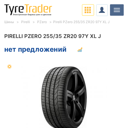
Нави
Шины
Pirelli
PZero
Pirelli PZero 255/35 ZR20 97Y XL J
PIRELLI PZERO 255/35 ZR20 97Y XL J
нет предложений