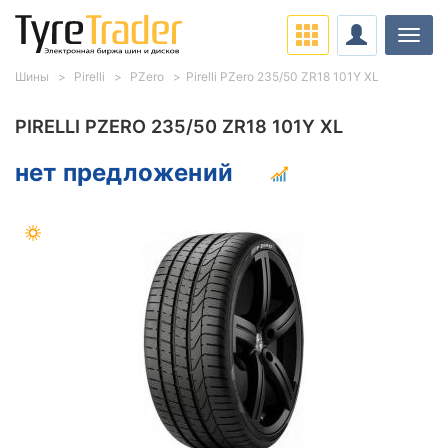
Нави
Шины
Pirelli
PZero
Pirelli PZero 235/50 ZR18 101Y XL
PIRELLI PZERO 235/50 ZR18 101Y XL
нет предложений