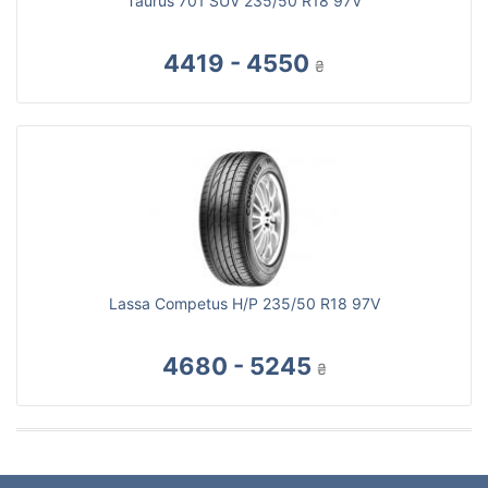
Taurus 701 SUV 235/50 R18 97V
4419 - 4550
₴
Lassa Competus H/P 235/50 R18 97V
4680 - 5245
₴