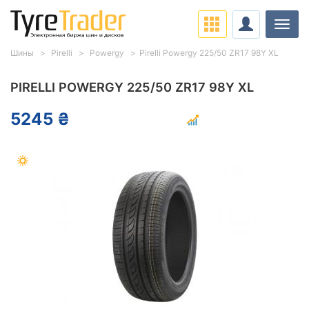
Нави
Шины
Pirelli
Powergy
Pirelli Powergy 225/50 ZR17 98Y XL
PIRELLI POWERGY 225/50 ZR17 98Y XL
5245 ₴