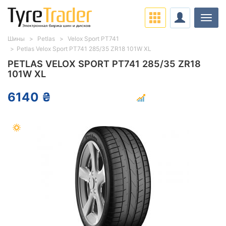
Нави
Шины
Petlas
Velox Sport PT741
Petlas Velox Sport PT741 285/35 ZR18 101W XL
PETLAS VELOX SPORT PT741 285/35 ZR18
101W XL
6140 ₴