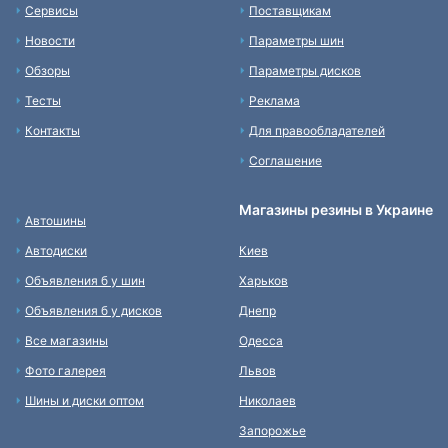
Сервисы
Поставщикам
Новости
Параметры шин
Обзоры
Параметры дисков
Тесты
Реклама
Контакты
Для правообладателей
Соглашение
Магазины резины в Украине
Автошины
Автодиски
Киев
Объявления б у шин
Харьков
Объявления б у дисков
Днепр
Все магазины
Одесса
Фото галерея
Львов
Шины и диски оптом
Николаев
Запорожье