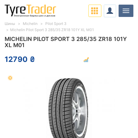
Нави
Шины
Michelin
Pilot Sport 3
Michelin Pilot Sport 3 285/35 ZR18 101Y XL M01
MICHELIN PILOT SPORT 3 285/35 ZR18 101Y
XL M01
12790 ₴