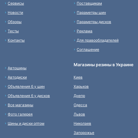
Сервисы
Поставщикам
Новости
Параметры шин
Обзоры
Параметры дисков
Тесты
Реклама
Контакты
Для правообладателей
Соглашение
Магазины резины в Украине
Автошины
Автодиски
Киев
Объявления б у шин
Харьков
Объявления б у дисков
Днепр
Все магазины
Одесса
Фото галерея
Львов
Шины и диски оптом
Николаев
Запорожье